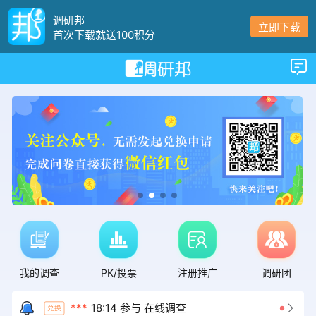
***
05:55 兑换 200 积分
兑换
调研邦
立即下载
首次下载就送100积分
***
01:47 兑换 200 积分
兑换
下拉可以刷新
***
23:40 兑换 200 积分
兑换
***
18:21 兑换 250 积分
兑换
***
17:56 兑换 300 积分
兑换
***
10:53 兑换 200 积分
兑换
***
09:33 兑换 200 积分
兑换
***
09:29 兑换 2000 积分
兑换
我的调查
PK/投票
注册推广
调研团
***
18:23 参与 在线调查
兑换
***
18:14 参与 在线调查

兑换