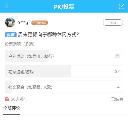

下拉可以刷新
PK/投票
Y**g
+好友
周末更倾向于哪种休闲方式？
投票
投票选项（多选）
25
户外运动（如登山、骑行）
37
宅家追剧/游戏
4
社交聚会（如聚餐、K歌）
58人参与
已结束
全部评论