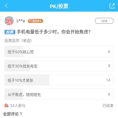

下拉可以刷新
PK/投票
L**a
+好友
手机电量低于多少时，你会开始焦虑？
投票
投票选项（单选）
6
低于50%就心慌
8
低于30%找充电宝
14
低于10%才紧张
6
从不焦虑，随用随充
34人参与
已结束
1
全部评论